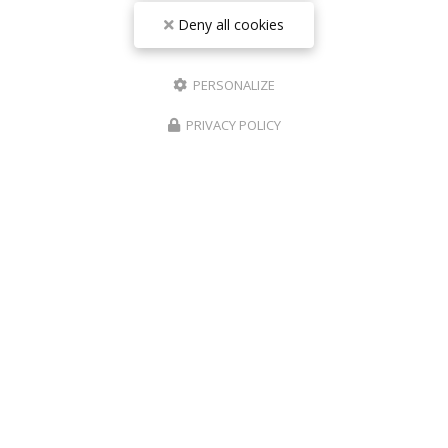
Société
Deny all cookies
Email
PERSONALIZE
Téléphone
PRIVACY POLICY
Message
J'autorise ce site à conserver l'ensemble des données transmises dans ce
formulaire pour faciliter le suivi et le traitement de ma demande.
(Aucune
exploitation commerciale ne sera faite des données conservées. Voir
notre
politique de confidentialité
)