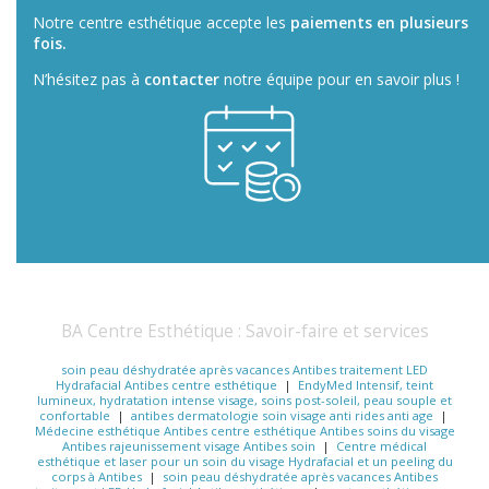
Notre centre esthétique accepte les
paiements en plusieurs
fois.
N’hésitez pas à
contacter
notre équipe pour en savoir plus !
BA Centre Esthétique : Savoir-faire et services
soin peau déshydratée après vacances Antibes traitement LED
Hydrafacial Antibes centre esthétique
|
EndyMed Intensif, teint
lumineux, hydratation intense visage, soins post-soleil, peau souple et
confortable
|
antibes dermatologie soin visage anti rides anti age
|
Médecine esthétique Antibes centre esthétique Antibes soins du visage
Antibes rajeunissement visage Antibes soin
|
Centre médical
esthétique et laser pour un soin du visage Hydrafacial et un peeling du
corps à Antibes
|
soin peau déshydratée après vacances Antibes