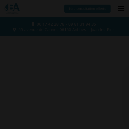
Aller
au
1ère consultation offerte
contenu
principal
06 17 42 28 78
-
09 81 31 94 35
55 avenue de Cannes
06160 Antibes – Juan-les-Pins