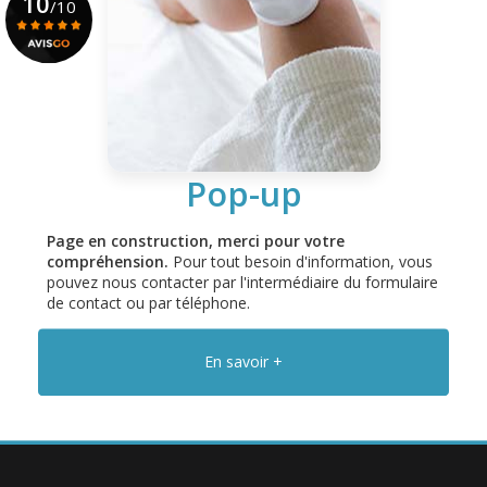
10
/10
Centre médical esthétique et laser
à Antibes
Voir le certificat
Soin du visage, soin du corps, laser et produits
Pop-up
En savoir plus
Page en construction, merci pour votre
compréhension.
Pour tout besoin d'information, vous
pouvez nous contacter par l'intermédiaire du formulaire
de contact ou par téléphone.
En savoir +