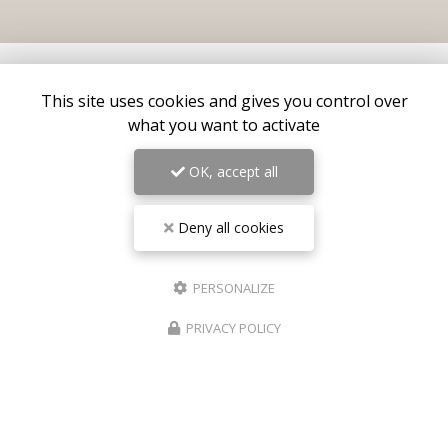
This site uses cookies and gives you control over
what you want to activate
OK, accept all
Deny all cookies
Centre médical esthétique et laser
à Antibes
55 avenue de Cannes
PERSONALIZE
06160 Antibes – Juan-les-Pins
PRIVACY POLICY
06 17 42 28 78
09 81 31 94 35
Lundi au vendredi : 9h - 18h30
Samedi : 9h - 18h
Suivez-nous sur les réseaux sociaux :