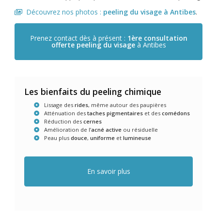
Découvrez nos photos :
peeling du visage
à Antibes
.
Prenez contact dès à présent :
1ère consultation
offerte
peeling du visage
à Antibes
Les bienfaits du peeling chimique
Lissage des
rides
, même autour des paupières
Atténuation des
taches pigmentaires
et des
comédons
Réduction des
cernes
Amélioration de l’
acné active
ou résiduelle
Peau plus
douce
,
uniforme
et
lumineuse
En savoir plus