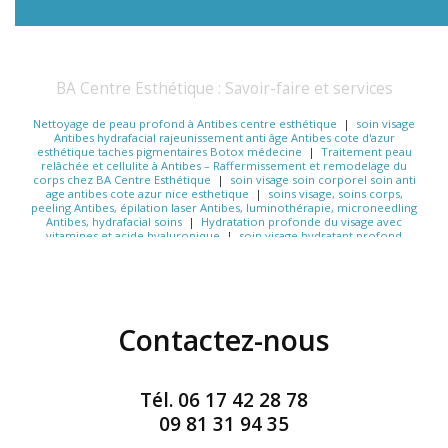
BA Centre Esthétique : Savoir-faire et services
Nettoyage de peau profond à Antibes centre esthétique
|
soin visage
Antibes hydrafacial rajeunissement anti âge Antibes cote d'azur
esthétique taches pigmentaires Botox médecine
|
Traitement peau
relâchée et cellulite à Antibes – Raffermissement et remodelage du
corps chez BA Centre Esthétique
|
soin visage soin corporel soin anti
age antibes cote azur nice esthetique
|
soins visage, soins corps,
peeling Antibes, épilation laser Antibes, luminothérapie, microneedling
Antibes, hydrafacial soins
|
Hydratation profonde du visage avec
vitamines et acide hyaluronique
|
soin visage hydratant profond
Antibes soin visage anti-âge personnalisé Antibes soin visage éclat
bonne mine Antibes hydrafacial
|
antibes cote d'azur nettoyage de
peau soin visage soin corps cellulite rides
|
microdermabrasion soin
visage anti age soin corporel minceur hydrafacial traitement dermato
|
diagnostic de peau gratuit cure de rentrée visage soins de la peau
après l’été centre médical Antibes consultation esthétique
|
Contactez-nous
Médecine Antibes centre esthétique Antibes soins du visage Antibes
rajeunissement visage Antibes soin
|
Centre d’Esthétique & Laser
Médical Antibes | HydraFacial, Laser, RF, EndyMed
|
Traitement
corporel anti-cellulite et raffermissement de la peau à Antibes
|
antibes soin visage anti age soin visage soin corporel
|
Centre médical
Tél.
06 17 42 28 78
esthétique et laser pour un soin du visage Hydrafacial et un peeling du
corps à Antibes
|
Radiofréquence Fractionnée EndyMed traitement
09 81 31 94 35
anti-âge non invasif Soin raffermissant visage cou décolleté rides
ridules
|
EndyMed Intensif, teint lumineux, hydratation intense visage,