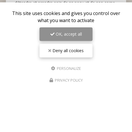
détendre et prendre soin de sa peau et de son corps
est un beau geste de
bien-être et de…
This site uses cookies and gives you control over
what you want to activate
Toute l'actualité
OK, accept all
Deny all cookies
PERSONALIZE
PRIVACY POLICY
Centre médical esthétique et laser
à Antibes
55 avenue de Cannes
06160 Antibes – Juan-les-Pins