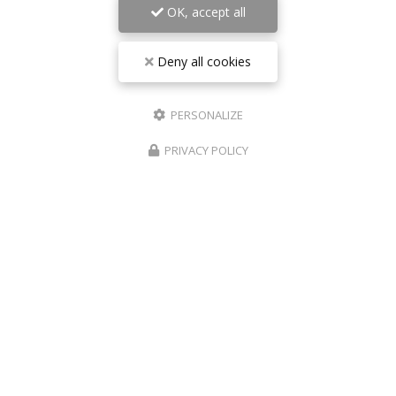
OK, accept all
Nom Prénom
Deny all cookies
Société
Email
PERSONALIZE
Téléphone
PRIVACY POLICY
Message
J'autorise ce site à conserver l'ensemble des données transmises dans ce
formulaire pour faciliter le suivi et le traitement de ma demande.
(Aucune
exploitation commerciale ne sera faite des données conservées. Voir
notre
politique de confidentialité
)