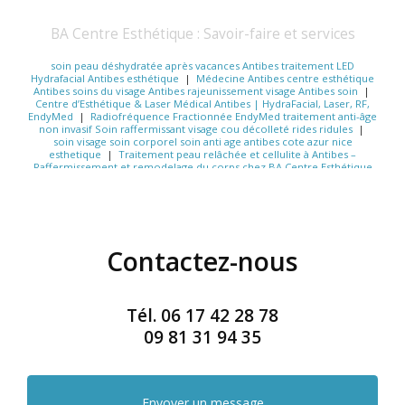
BA Centre Esthétique : Savoir-faire et services
soin peau déshydratée après vacances Antibes traitement LED
Hydrafacial Antibes esthétique
|
Médecine Antibes centre esthétique
Antibes soins du visage Antibes rajeunissement visage Antibes soin
|
Centre d’Esthétique & Laser Médical Antibes | HydraFacial, Laser, RF,
EndyMed
|
Radiofréquence Fractionnée EndyMed traitement anti-âge
non invasif Soin raffermissant visage cou décolleté rides ridules
|
soin visage soin corporel soin anti age antibes cote azur nice
esthetique
|
Traitement peau relâchée et cellulite à Antibes –
Raffermissement et remodelage du corps chez BA Centre Esthétique
|
Radiofréquence EndyMed visage cou décolleté Antibes
|
Nettoyage de peau profond à Antibes centre esthétique
|
Hydratation
profonde du visage avec vitamines et acide hyaluronique
|
Radiofréquence Fractionnée EndyMed visage cou décolleté Antibes
|
soin peau déshydratée après vacances Antibes traitement LED
Hydrafacial Antibes centre esthétique
|
centre esthétique sur nice
Contactez-nous
cannes Antibes Monaco
|
Centre médical esthétique et laser pour un
soin du visage Hydrafacial et un peeling du corps à Antibes
|
antibes
dermatologie soin visage anti rides anti age
|
antibes cote d'azur
nettoyage de peau soin visage soin corps cellulite rides
|
Médecine
esthétique Antibes centre esthétique Antibes soins du visage Antibes
Tél.
06 17 42 28 78
rajeunissement visage Antibes soin
|
soin visage Antibes hydrafacial
rajeunissement anti âge Antibes cote d'azur esthétique taches
09 81 31 94 35
pigmentaires Botox médecine
|
soin visage hydratant profond
Antibes soin visage anti-âge personnalisé Antibes soin visage éclat
bonne mine Antibes hydrafacial
|
peau après l’été, soins post-soleil,
hydratation visage, soins visage post-été, beauté rentrée, peau
éclatante, mésothérapie
|
microdermabrasion soin visage anti age
Envoyer un message