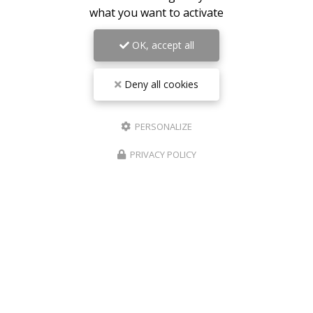
what you want to activate
OK, accept all
Deny all cookies
PERSONALIZE
PRIVACY POLICY
26/12/2025
Se faire du bien aussi après Noël
Noël est souvent synonyme de cadeaux pour les
autres, mais c’est aussi l’occasion de penser à soi. Se
détendre et prendre soin de sa peau et de son corps
est un beau geste de
bien-être et de…
Toute l'actualité