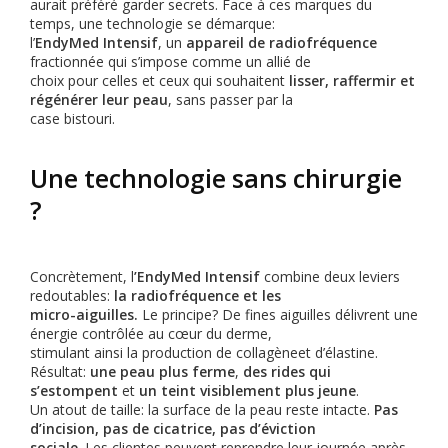
aurait préféré garder secrets. Face à ces marques du
temps, une technologie se démarque:
l’
EndyMed Intensif
, un
appareil de radiofréquence
fractionnée qui s’impose comme un allié de
choix pour celles et ceux qui souhaitent
lisser, raffermir et
régénérer leur peau
, sans passer par la
case bistouri.
Une technologie sans chirurgie
?
Concrètement, l
’EndyMed Intensif
combine deux leviers
redoutables:
la radiofréquence et les
micro-aiguilles.
Le principe? De fines aiguilles délivrent une
énergie contrôlée au cœur du derme,
stimulant ainsi la production de collagèneet d’élastine.
Résultat:
une peau plus ferme
,
des rides qui
s’estompent
et
un teint visiblement plus jeune
.
Un atout de taille: la surface de la peau reste intacte.
Pas
d’incision, pas de cicatrice, pas d’éviction
sociale
. Les clientes peuvent reprendre leur journée après