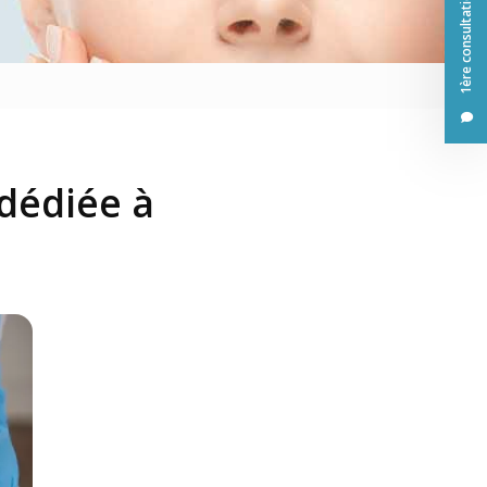
1ère consultation offerte
sage
 dédiée à