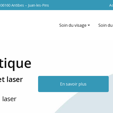
Navigation 
Ac
s
06160 Antibes – Juan-les-Pins
Soin du visage
Soin du
Hydrafacial
EndyMed
EndyMed intensif (radiofréque
La cavit
Nettoyage de peau
Radiofr
Peeling du visage
Vacuum 
t laser
Soin anti-âge
Peeling
En savoir plus
Microneedling du visage
 laser
Radiofréquence du visage
La microdermabrasion