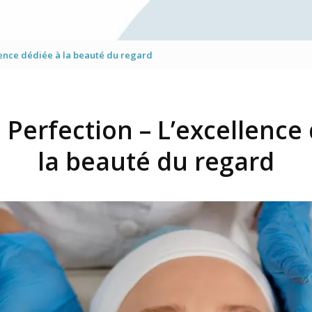
Mésothérapie virtuelle du vi
Traitement des yeux
lence dédiée à la beauté du regard
Jet Peel
 Perfection – L’excellence
la beauté du regard