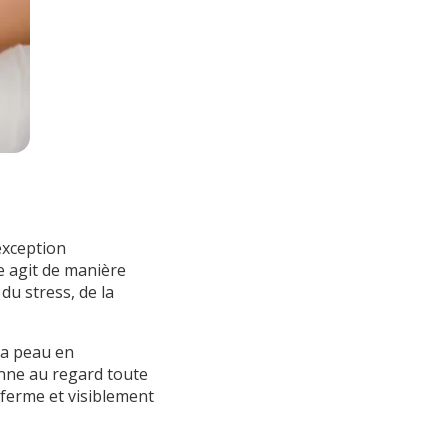
exception
e agit de manière
du stress, de la
 la peau en
onne au regard toute
s ferme et visiblement