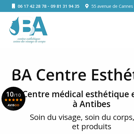
Aller
-
06 17 42 28 78
09 81 31 94 35
55 avenue de Canne
au
Navigation principale
contenu
principal
Centre médical esthétique e
10
/10
à Antibes
Soin du visage, soin du corps,
Voir le certificat
et produits