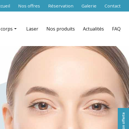
secondaire
cueil
Nos offres
Réservation
Galerie
Contact
 corps
Laser
Nos produits
Actualités
FAQ
 RF Shaper contouring par zone
nce aiguilles)
ation + infrarouge par zone
équence par zone
celludrain CelluDrain™ par zone
 du corps