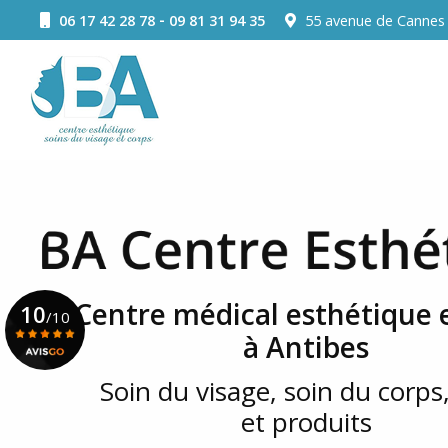
Aller
-
06 17 42 28 78
09 81 31 94 35
55 avenue de Canne
au
Navigation principale
contenu
principal
Centre médical esthétique e
10
/10
à Antibes
Soin du visage, soin du corps,
Voir le certificat
et produits