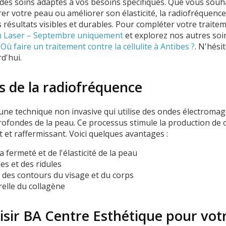
des soins adaptés à vos besoins spécifiques. Que vous souha
rer votre peau ou améliorer son élasticité, la radiofréquenc
s résultats visibles et durables. Pour compléter votre trait
ion Laser – Septembre uniquement
et explorez nos autres so
e
Où faire un traitement contre la cellulite à Antibes ?
. N'hési
d'hui.
s de la radiofréquence
une technique non invasive qui utilise des ondes électroma
rofondes de la peau. Ce processus stimule la production de c
nt et raffermissant. Voici quelques avantages :
a fermeté et de l'élasticité de la peau
es et des ridules
des contours du visage et du corps
relle du collagène
isir BA Centre Esthétique pour vot