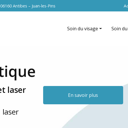
Navigation 
Ac
s
06160 Antibes – Juan-les-Pins
Soin du visage
Soin du
Hydrafacial
EndyMed
EndyMed intensif (radiofréque
La cavit
Nettoyage de peau
Radiofr
Peeling du visage
Vacuum 
t laser
Soin anti-âge
Peeling
En savoir plus
Microneedling du visage
 laser
Radiofréquence du visage
La microdermabrasion