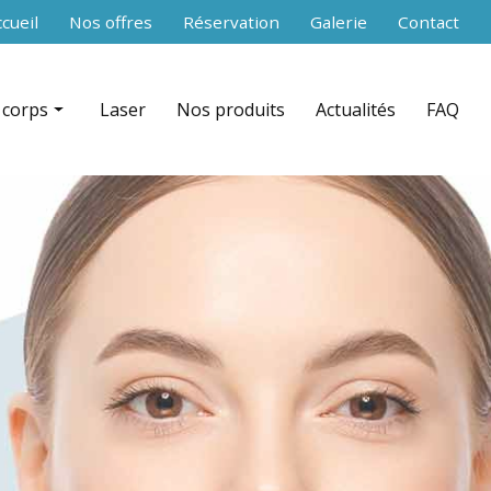
secondaire
cueil
Nos offres
Réservation
Galerie
Contact
 corps
Laser
Nos produits
Actualités
FAQ
 RF Shaper contouring par zone
nce aiguilles)
ation + infrarouge par zone
équence par zone
celludrain CelluDrain™ par zone
 du corps