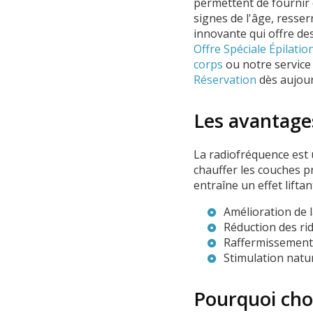
permettent de fournir 
signes de l'âge, resser
innovante qui offre de
Offre Spéciale Épilat
corps
ou notre servic
Réservation
dès aujour
Les avantage
La radiofréquence est 
chauffer les couches p
entraîne un effet lifta
Amélioration de l
Réduction des rid
Raffermissement 
Stimulation natu
Pourquoi cho