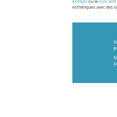
Antibes
ou le
soin anti
esthétiques avec des s
N
p
N
p