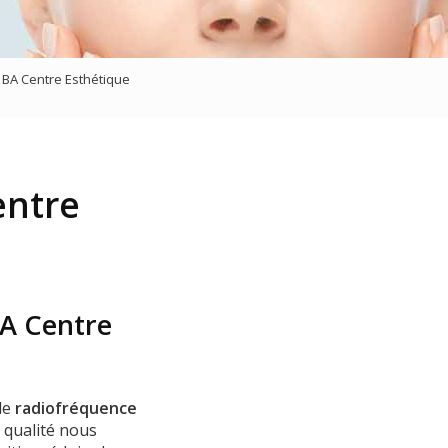
sage
- BA Centre Esthétique
entre
BA Centre
de
radiofréquence
a qualité nous