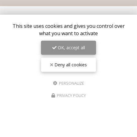
This site uses cookies and gives you control over
what you want to activate
OK, accept all
Deny all cookies
Centre médical esthétique et laser
à Antibes
55 avenue de Cannes
PERSONALIZE
06160 Antibes – Juan-les-Pins
06 17 42 28 78
PRIVACY POLICY
09 81 31 94 35
Lundi au vendredi : 9h - 18h30
Samedi : 9h - 18h
Suivez-nous sur les réseaux sociaux :