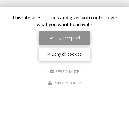
This site uses cookies and gives you control over
what you want to activate
OK, accept all
Deny all cookies
Centre médical esthétique et laser
à Antibes
55 avenue de Cannes
06160 Antibes – Juan-les-Pins
PERSONALIZE
06 17 42 28 78
PRIVACY POLICY
09 81 31 94 35
Lundi au vendredi : 9h - 18h30
Samedi : 9h - 18h
Suivez-nous sur les réseaux sociaux :