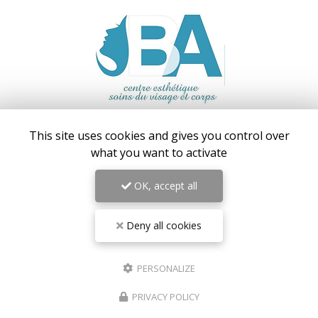
Centre médical esthétique et laser
à Antibes
This site uses cookies and gives you control over
55 avenue de Cannes
what you want to activate
06160 Antibes – Juan-les-Pins
06 17 42 28 78
OK, accept all
09 81 31 94 35
Lundi au vendredi : 9h - 18h30
Deny all cookies
Samedi : 9h - 18h
Suivez-nous sur les réseaux sociaux :
PERSONALIZE
PRIVACY POLICY