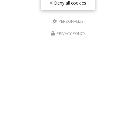
Deny all cookies
Email
PERSONALIZE
Téléphone
PRIVACY POLICY
Message
J'autorise ce site à conserver l'ensemble des données transmises dans ce
formulaire pour faciliter le suivi et le traitement de ma demande.
(Aucune
exploitation commerciale ne sera faite des données conservées. Voir
notre
politique de confidentialité
)