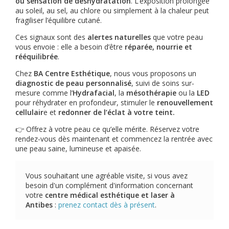
ou sensation de déshydratation
. L’exposition prolongée
au soleil, au sel, au chlore ou simplement à la chaleur peut
fragiliser l’équilibre cutané.
Ces signaux sont des
alertes naturelles
que votre peau
vous envoie : elle a besoin d’être
réparée, nourrie et
rééquilibrée
.
Chez
BA Centre Esthétique
, nous vous proposons un
diagnostic de peau personnalisé
, suivi de soins sur-
mesure comme l’
Hydrafacial
, la
mésothérapie
ou la
LED
pour réhydrater en profondeur, stimuler le
renouvellement
cellulair
e et
redonner de l’éclat à votre teint.
👉 Offrez à votre peau ce qu’elle mérite. Réservez votre
rendez-vous dès maintenant et commencez la rentrée avec
une peau saine, lumineuse et apaisée.
Vous souhaitant une agréable visite, si vous avez
besoin d'un complément d'information concernant
votre
centre médical esthétique et laser
à
Antibes
:
prenez contact dès à présent
.