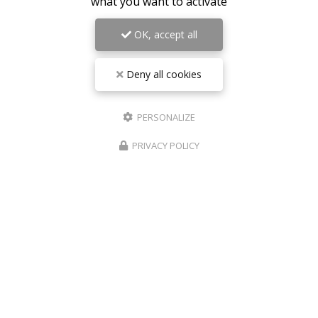
what you want to activate
Envoyez un message
OK, accept all
Nom Prénom
Deny all cookies
Société
PERSONALIZE
Email
PRIVACY POLICY
Téléphone
Message
J'autorise ce site à conserver l'ensemble des données transmises dans ce
formulaire pour faciliter le suivi et le traitement de ma demande.
(Aucune
exploitation commerciale ne sera faite des données conservées. Voir
notre
politique de confidentialité
)