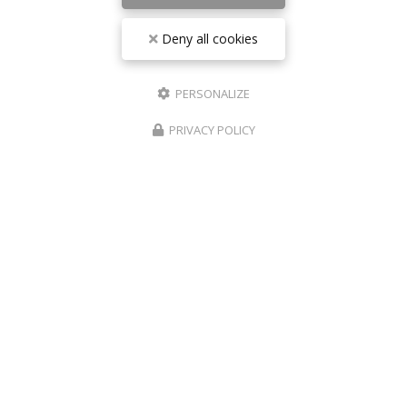
55 avenue de Cannes
06160 Antibes – Juan-les-Pins
Deny all cookies
06 17 42 28 78
09 81 31 94 35
PERSONALIZE
Lundi au vendredi : 9h - 18h30
Samedi : 9h - 18h
PRIVACY POLICY
Suivez-nous sur les réseaux sociaux :
Envoyez un message
Nom Prénom
Société