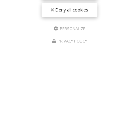
Deny all cookies
PERSONALIZE
PRIVACY POLICY
Centre médical esthétique et laser
à Antibes
55 avenue de Cannes
06160 Antibes – Juan-les-Pins
06 17 42 28 78
09 81 31 94 35
Lundi au vendredi : 9h - 18h30
Samedi : 9h - 18h
Suivez-nous sur les réseaux sociaux :