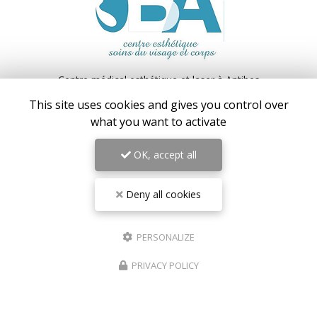
Centre médical esthétique et laser
à Antibes
55 avenue de Cannes
This site uses cookies and gives you control over
06160 Antibes – Juan-les-Pins
what you want to activate
06 17 42 28 78
09 81 31 94 35
OK, accept all
Lundi au vendredi : 9h - 18h30
Samedi : 9h - 18h
Deny all cookies
Suivez-nous sur les réseaux sociaux :
PERSONALIZE
PRIVACY POLICY