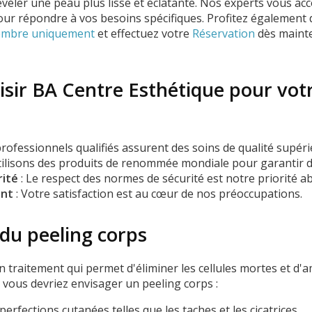
véler une peau plus lisse et éclatante. Nos experts vous a
ur répondre à vos besoins spécifiques. Profitez également
tembre uniquement
et effectuez votre
Réservation
dès mainte
isir BA Centre Esthétique pour vot
rofessionnels qualifiés assurent des soins de qualité supéri
tilisons des produits de renommée mondiale pour garantir d
rité
: Le respect des normes de sécurité est notre priorité a
ent
: Votre satisfaction est au cœur de nos préoccupations.
 du peeling corps
 traitement qui permet d'éliminer les cellules mortes et d'a
i vous devriez envisager un peeling corps :
erfections cutanées telles que les taches et les cicatrices.