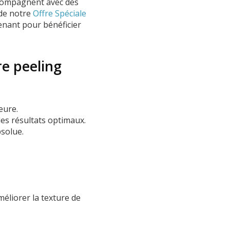
ccompagnent avec des
 de notre
Offre Spéciale
nant pour bénéficier
re peeling
eure.
es résultats optimaux.
bsolue.
méliorer la texture de