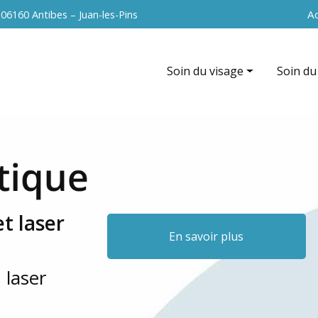
Navigation 
Ac
s
06160 Antibes – Juan-les-Pins
Soin du visage
Soin du
Hydrafacial
EndyMed
EndyMed intensif (radiofréque
La cavit
Nettoyage de peau
Radiofr
Peeling du visage
Vacuum 
t laser
Soin anti-âge
Peeling
En savoir plus
Microneedling du visage
 laser
Radiofréquence du visage
La microdermabrasion