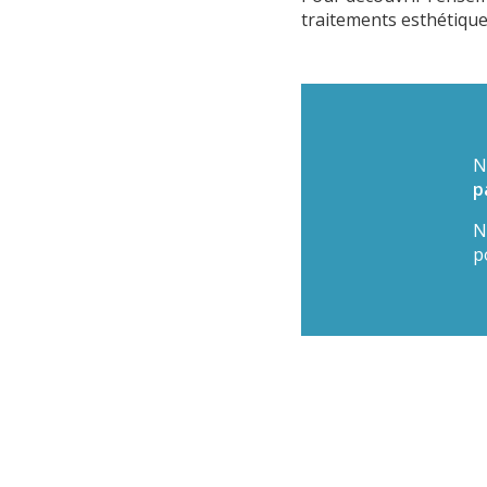
traitements esthétique
N
p
N
p