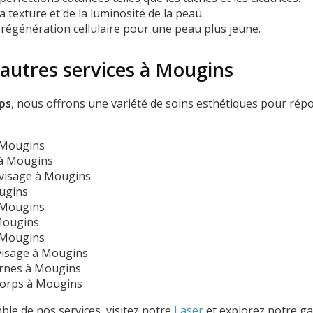
a texture et de la luminosité de la peau.
 régénération cellulaire pour une peau plus jeune.
 autres services à Mougins
ps
, nous offrons une variété de soins esthétiques pour rép
 Mougins
à Mougins
visage à Mougins
ugins
 Mougins
Mougins
 Mougins
visage à Mougins
rnes à Mougins
orps à Mougins
ble de nos services, visitez notre
Laser
et explorez notre g