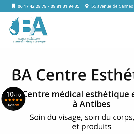
Aller
-
06 17 42 28 78
09 81 31 94 35
55 avenue de Canne
au
Navigation principale
contenu
principal
Centre médical esthétique e
10
/10
à Antibes
Soin du visage, soin du corps,
Voir le certificat
et produits