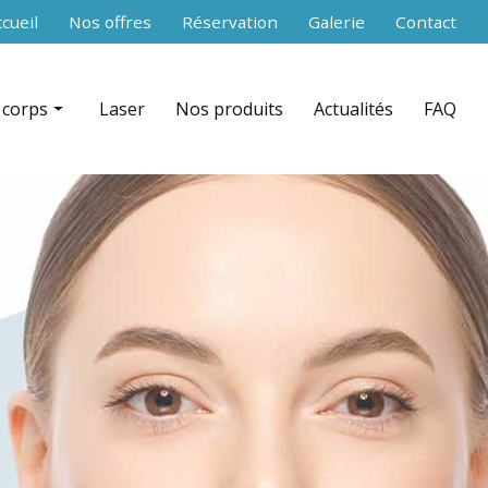
secondaire
cueil
Nos offres
Réservation
Galerie
Contact
 corps
Laser
Nos produits
Actualités
FAQ
 RF Shaper contouring par zone
nce aiguilles)
ation + infrarouge par zone
équence par zone
celludrain CelluDrain™ par zone
 du corps