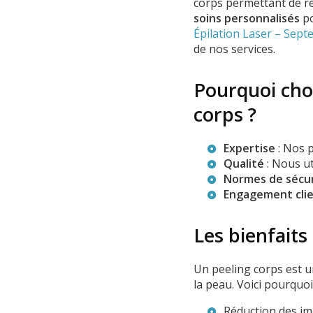
corps permettant de ré
soins personnalisés
po
Épilation Laser – Sep
de nos services.
Pourquoi cho
corps ?
Expertise
: Nos p
Qualité
: Nous u
Normes de sécu
Engagement cli
Les bienfaits
Un peeling corps est un
la peau. Voici pourquo
Réduction des imp