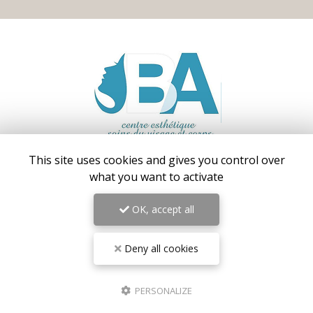
This site uses cookies and gives you control over
Centre médical esthétique et laser
à Antibes
what you want to activate
55 avenue de Cannes
06160 Antibes – Juan-les-Pins
OK, accept all
06 17 42 28 78
09 81 31 94 35
Deny all cookies
Lundi au vendredi : 9h - 18h30
Samedi : 9h - 18h
PERSONALIZE
Suivez-nous sur les réseaux sociaux :