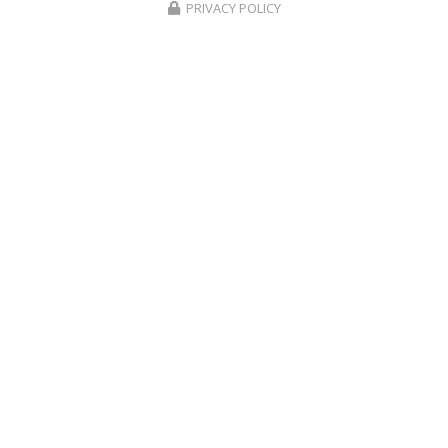
PRIVACY POLICY
Envoyez un message
Nom Prénom
Société
Email
Téléphone
Message