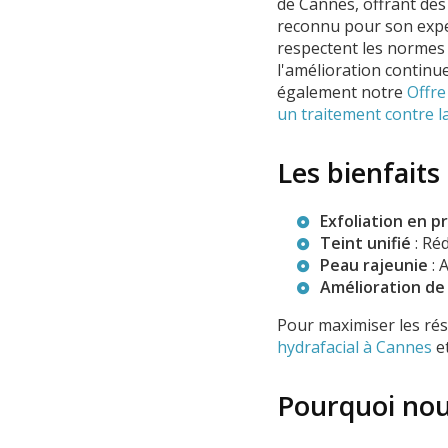
de Cannes, offrant des
reconnu pour son exp
respectent les normes 
l'amélioration continu
également notre
Offre
un traitement contre la 
Les bienfaits
Exfoliation en 
Teint unifié
: Réd
Peau rajeunie
: 
Amélioration de 
Pour maximiser les ré
hydrafacial à Cannes
et
Pourquoi nous