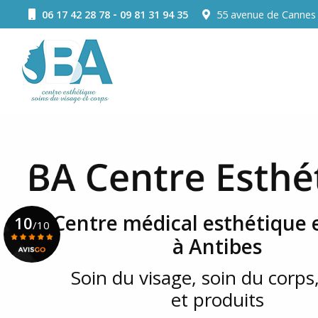
Aller
-
06 17 42 28 78
09 81 31 94 35
55 avenue de Canne
au
Navigation principale
contenu
principal
Centre médical esthétique e
10
/10
à Antibes
Soin du visage, soin du corps,
Voir le certificat
et produits