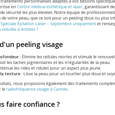
 traitements personnalisés adaptés à vos besoins spécifique
ertise en
Centre médical esthétique et laser
, garantissant de
de sécurité les plus élevées. Notre équipe de professionnels
e de votre peau, que ce soit pour un peeling doux ou plus i
 Spéciale Épilation Laser – Septembre uniquement
et rense
cellulite à Antibes ?
 d'un peeling visage
profondeur
: Élimine les cellules mortes et stimule le renouvel
uit les taches pigmentaires et les irrégularités de la peau.
Atténue les rides et ridules pour un aspect plus jeune.
la texture
: Lisse la peau pour un toucher plus doux et soy
sultats, nous proposons également des traitements complé
 le
radiofréquence visage à Cannes
.
 faire confiance ?