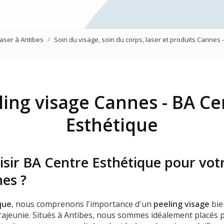
Mésothérapie virtuelle du vi
Traitement des yeux
laser à Antibes
Soin du visage, soin du corps, laser et produits Cannes 
Jet Peel
ling visage Cannes - BA Ce
Esthétique
isir BA Centre Esthétique pour vot
nes ?
que
, nous comprenons l'importance d'un
peeling visage
bie
rajeunie. Situés à Antibes, nous sommes idéalement placés po