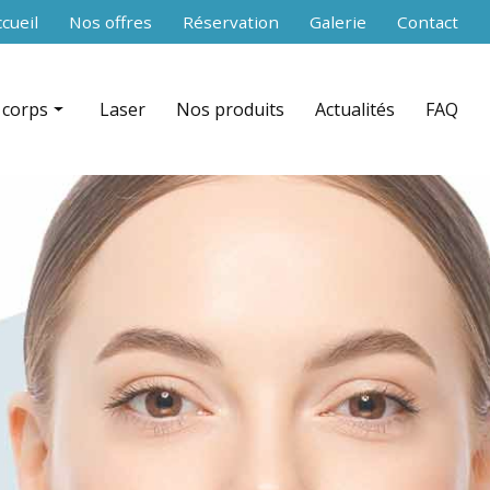
secondaire
cueil
Nos offres
Réservation
Galerie
Contact
 corps
Laser
Nos produits
Actualités
FAQ
 RF Shaper contouring par zone
nce aiguilles)
ation + infrarouge par zone
équence par zone
celludrain CelluDrain™ par zone
 du corps