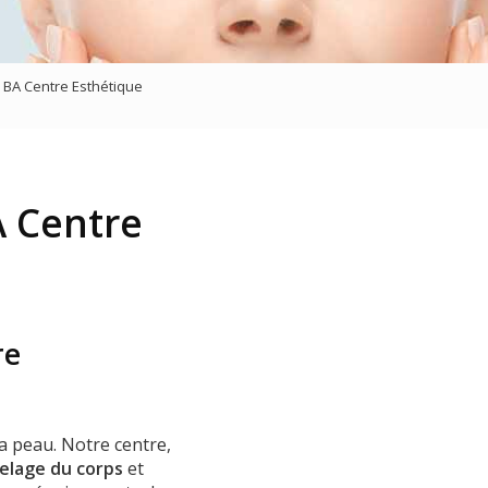
sage
- BA Centre Esthétique
 Centre
re
a peau. Notre centre,
elage du corps
et