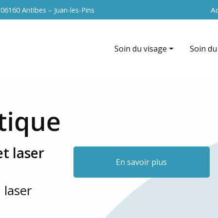
Navigation 
Ac
s
06160 Antibes – Juan-les-Pins
Soin du visage
Soin du
Hydrafacial
EndyMed
EndyMed intensif (radiofréque
La cavit
Nettoyage de peau
Radiofr
Peeling du visage
Vacuum 
t laser
Soin anti-âge
Peeling
En savoir plus
Microneedling du visage
 laser
Radiofréquence du visage
La microdermabrasion