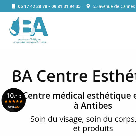
Aller
-
06 17 42 28 78
09 81 31 94 35
55 avenue de Canne
au
Navigation principale
contenu
principal
Centre médical esthétique e
10
/10
à Antibes
Soin du visage, soin du corps,
Voir le certificat
et produits