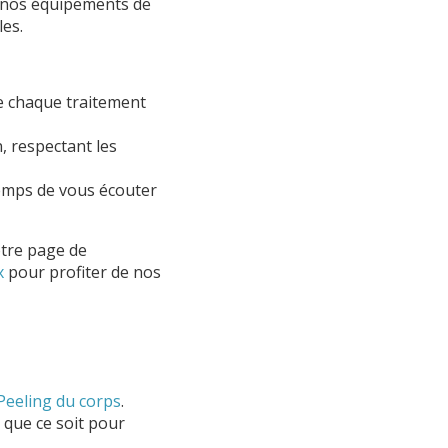
à nos équipements de
les.
e chaque traitement
, respectant les
temps de vous écouter
otre page de
x
pour profiter de nos
Peeling du corps
.
 que ce soit pour