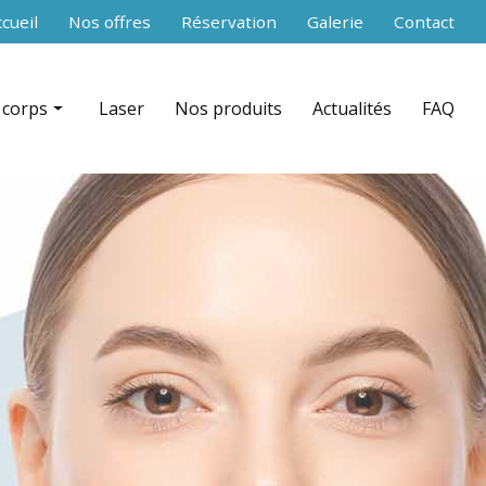
secondaire
cueil
Nos offres
Réservation
Galerie
Contact
 corps
Laser
Nos produits
Actualités
FAQ
 RF Shaper contouring par zone
nce aiguilles)
ation + infrarouge par zone
équence par zone
celludrain CelluDrain™ par zone
 du corps