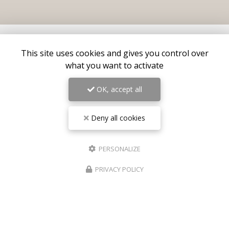
This site uses cookies and gives you control over
what you want to activate
OK, accept all
Deny all cookies
Centre médical esthétique et laser
à Antibes
55 avenue de Cannes
PERSONALIZE
06160 Antibes – Juan-les-Pins
PRIVACY POLICY
06 17 42 28 78
09 81 31 94 35
Lundi au vendredi : 9h - 18h30
Samedi : 9h - 18h
Suivez-nous sur les réseaux sociaux :