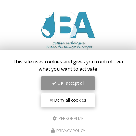
Centre médical esthétique et laser
à Antibes
This site uses cookies and gives you control over
55 avenue de Cannes
what you want to activate
06160 Antibes – Juan-les-Pins
OK, accept all
06 17 42 28 78
09 81 31 94 35
Lundi au vendredi : 9h - 18h30
Deny all cookies
Samedi : 9h - 18h
Suivez-nous sur les réseaux sociaux :
PERSONALIZE
PRIVACY POLICY