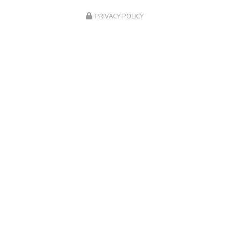
Suivez-nous sur les réseaux sociaux :
PRIVACY POLICY
Envoyez un message
Nom Prénom
Société
Email
Téléphone
Message