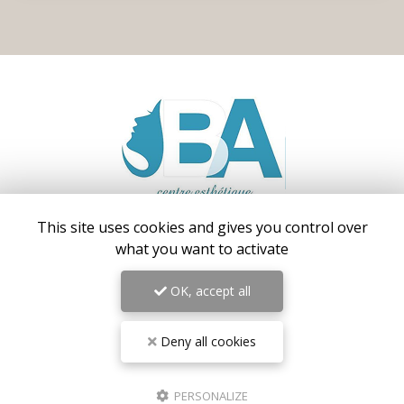
This site uses cookies and gives you control over
Centre médical esthétique et laser
à Antibes
what you want to activate
55 avenue de Cannes
06160 Antibes – Juan-les-Pins
OK, accept all
06 17 42 28 78
09 81 31 94 35
Deny all cookies
Lundi au vendredi : 9h - 18h30
Samedi : 9h - 18h
PERSONALIZE