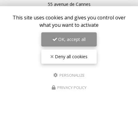
55 avenue de Cannes
06160 Antibes – Juan-les-Pins
This site uses cookies and gives you control over
06 17 42 28 78
what you want to activate
09 81 31 94 35
Lundi au vendredi : 9h - 18h30
OK, accept all
Samedi : 9h - 18h
Suivez-nous sur les réseaux sociaux :
Deny all cookies
PERSONALIZE
PRIVACY POLICY
Envoyez un message
Nom Prénom
Société