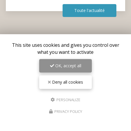
Toute l'actualité
This site uses cookies and gives you control over
what you want to activate
OK, accept all
Deny all cookies
Centre médical esthétique et laser
à Antibes
PERSONALIZE
55 avenue de Cannes
06160 Antibes – Juan-les-Pins
PRIVACY POLICY
06 17 42 28 78
09 81 31 94 35