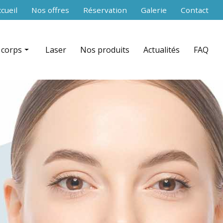
secondaire
cueil
Nos offres
Réservation
Galerie
Contact
 corps
Laser
Nos produits
Actualités
FAQ
 RF Shaper contouring par zone
nce aiguilles)
ation + infrarouge par zone
équence par zone
celludrain CelluDrain™ par zone
 du corps