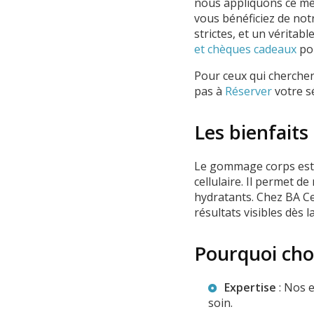
nous appliquons ce mêm
vous bénéficiez de no
strictes, et un véritabl
et chèques cadeaux
pou
Pour ceux qui cherchen
pas à
Réserver
votre s
Les bienfait
Le gommage corps est u
cellulaire. Il permet d
hydratants. Chez BA Ce
résultats visibles dès 
Pourquoi cho
Expertise
: Nos 
soin.