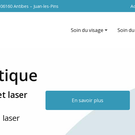
Navigation 
Ac
s
06160 Antibes – Juan-les-Pins
Soin du visage
Soin du
Hydrafacial
EndyMed
EndyMed intensif (radiofréque
La cavit
Nettoyage de peau
Radiofr
Peeling du visage
Vacuum 
t laser
Soin anti-âge
Peeling
En savoir plus
Microneedling du visage
 laser
Radiofréquence du visage
La microdermabrasion