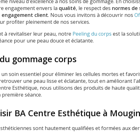
e niveau d'excellence à nos soins de gommage. En choisissa
tre engagement envers la
qualité
, le respect des
normes de 
e
engagement client
. Nous vous invitons à découvrir nos
Of
r profiter pleinement de nos services.
t à revitaliser leur peau, notre
Peeling du corps
est la solut
éance pour une peau douce et éclatante.
s du gommage corps
n soin essentiel pour éliminer les cellules mortes et favor
e retrouver une peau lisse et éclatante, tout en améliorant l
ntre Esthétique, nous utilisons des produits de haute quali
la première séance.
isir BA Centre Esthétique à Mougin
esthéticiennes sont hautement qualifiées et formées aux der