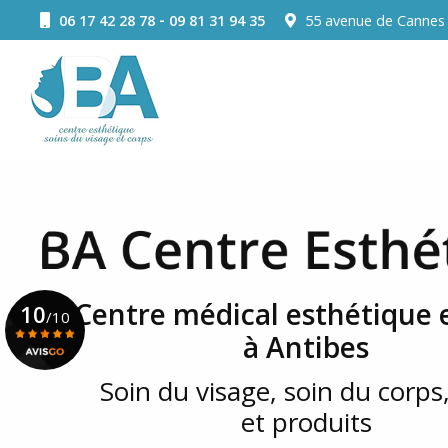
Aller
-
06 17 42 28 78
09 81 31 94 35
55 avenue de Canne
au
Navigation principale
contenu
principal
Centre médical esthétique e
10
/10
à Antibes
Soin du visage, soin du corps,
Voir le certificat
et produits