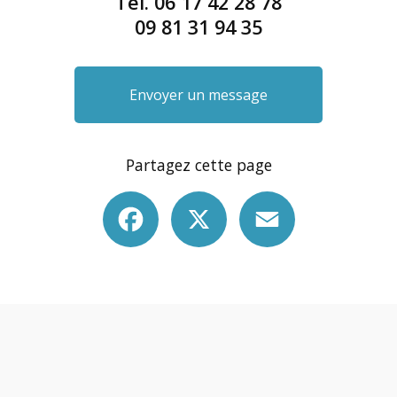
Tél.
06 17 42 28 78
09 81 31 94 35
Envoyer un message
Partagez cette page
Facebook
X
Email