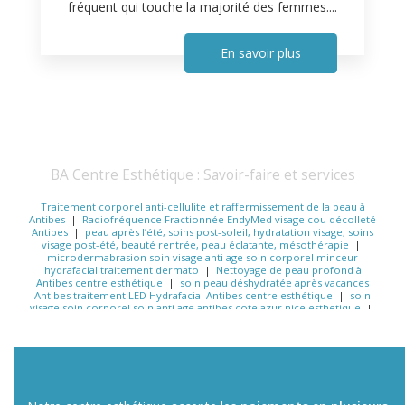
fréquent qui touche la majorité des femmes....
En savoir plus
BA Centre Esthétique : Savoir-faire et services
Traitement corporel anti-cellulite et raffermissement de la peau à
Antibes
|
Radiofréquence Fractionnée EndyMed visage cou décolleté
Antibes
|
peau après l’été, soins post-soleil, hydratation visage, soins
visage post-été, beauté rentrée, peau éclatante, mésothérapie
|
microdermabrasion soin visage anti age soin corporel minceur
hydrafacial traitement dermato
|
Nettoyage de peau profond à
Antibes centre esthétique
|
soin peau déshydratée après vacances
Antibes traitement LED Hydrafacial Antibes centre esthétique
|
soin
visage soin corporel soin anti age antibes cote azur nice esthetique
|
Médecine esthétique Antibes centre esthétique Antibes soins du visage
Antibes rajeunissement visage Antibes soin
|
Centre d’Esthétique &
Laser Médical Antibes | HydraFacial, Laser, RF, EndyMed
|
Radiofréquence Fractionnée EndyMed traitement anti-âge non invasif
Soin raffermissant visage cou décolleté rides ridules
|
centre
esthétique sur nice cannes Antibes Monaco
|
Soins esthétiques
Antibes peeling microneedling taches pigmentaires Hydrafacial