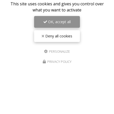
This site uses cookies and gives you control over
what you want to activate
26/12/2025
OK, accept all
Se faire du bien aussi après Noël
Noël est souvent synonyme de cadeaux pour les
Deny all cookies
autres, mais c’est aussi l’occasion de penser à soi. Se
détendre et prendre soin de sa peau et de son corps
est un beau geste de
bien-être et de…
PERSONALIZE
Toute l'actualité
PRIVACY POLICY