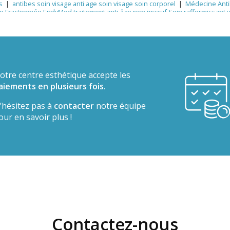
s
|
antibes soin visage anti age soin visage soin corporel
|
Médecine Anti
 Fractionnée EndyMed traitement anti-âge non invasif Soin raffermissant vi
ydrafacial mésothérapie visage.
|
Hydratation profonde du visage avec vi
ibes soin visage éclat bonne mine Antibes hydrafacial
|
peau après l’été, 
|
Radiofréquence Fractionnée EndyMed visage cou décolleté Antibes
|
an
entre esthétique Antibes soins du visage Antibes rajeunissement visage 
hez BA Centre Esthétique
|
microdermabrasion soin visage anti age soin c
t LED Hydrafacial Antibes esthétique
|
Centre d’Esthétique & Laser Médica
 Antibes peeling microneedling taches pigmentaires Hydrafacial mésothér
otre centre esthétique accepte les
aiements en plusieurs fois.
’hésitez pas à
contacter
notre équipe
our en savoir plus !
Contactez-nous