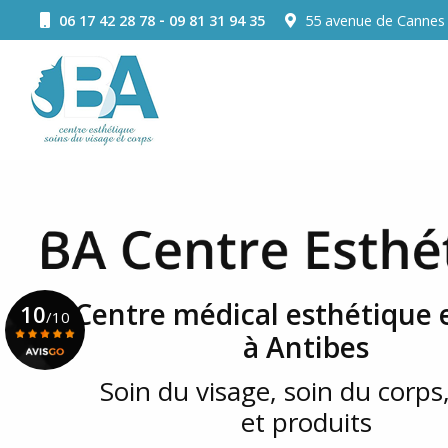
Aller
-
06 17 42 28 78
09 81 31 94 35
55 avenue de Canne
au
Navigation principale
contenu
principal
Centre médical esthétique e
10
/10
à Antibes
Soin du visage, soin du corps,
Voir le certificat
et produits