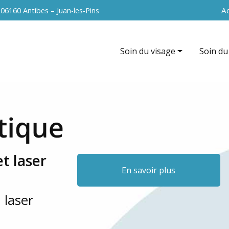
Navigation 
Ac
s
06160 Antibes – Juan-les-Pins
Soin du visage
Soin du
Hydrafacial
EndyMed
EndyMed intensif (radiofréque
La cavit
Nettoyage de peau
Radiofr
Peeling du visage
Vacuum 
t laser
Soin anti-âge
Peeling
En savoir plus
Microneedling du visage
 laser
Radiofréquence du visage
La microdermabrasion