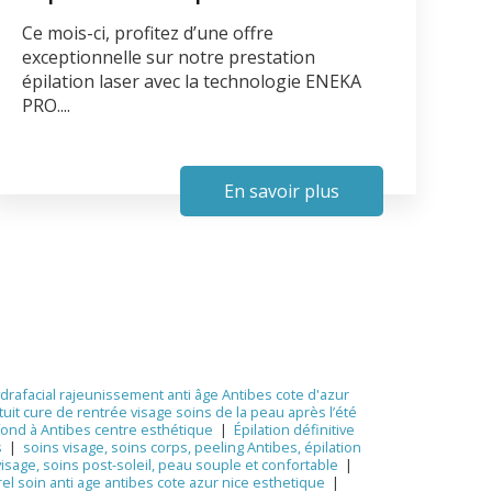
Ce mois-ci, profitez d’une offre
exceptionnelle sur notre prestation
épilation laser avec la technologie ENEKA
PRO....
En savoir plus
drafacial rajeunissement anti âge Antibes cote d'azur
uit cure de rentrée visage soins de la peau après l’été
ond à Antibes centre esthétique
|
Épilation définitive
s
|
soins visage, soins corps, peeling Antibes, épilation
isage, soins post-soleil, peau souple et confortable
|
rel soin anti age antibes cote azur nice esthetique
|