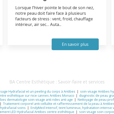
Lorsque l’hiver pointe le bout de son nez,
notre peau doit faire face à plusieurs
facteurs de stress : vent, froid, chauffage
intérieur, air sec… Auta...
En savoir plus
BA Centre Esthétique : Savoir-faire et services
isage Hydrafacial et un peeling du corps à Antibes
|
soin visage Antibes hy
ntre esthétique sur nice cannes Antibes Monaco
|
diagnostic de peau grat
ibes dermatologie soin visage anti rides anti age
|
Nettoyage de peau prof
|
Traitement corporel anti-cellulite et raffermissement de la peau à Antibe
hydrafacial soins
|
EndyMed Intensif, teint lumineux, hydratation intense v
ement LED Hydrafacial Antibes centre esthétique
|
soin visage soin corpo