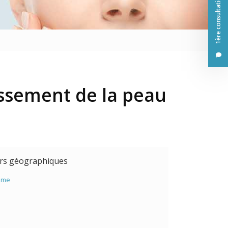
1ère consultation offerte
sage
issement de la peau
urs géographiques
ime