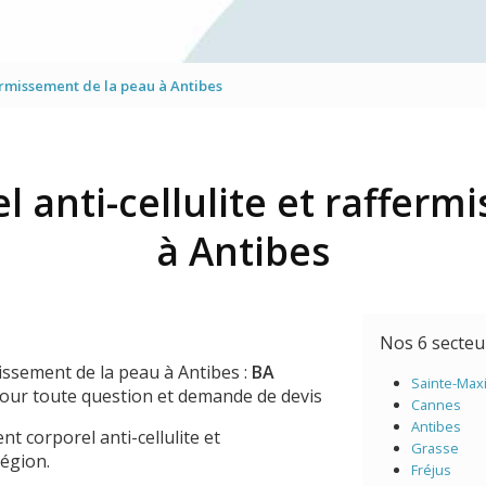
Mésothérapie virtuelle du vi
Traitement des yeux
fermissement de la peau à Antibes
Jet Peel
l anti-cellulite et rafferm
à Antibes
Nos 6 secte
missement de la peau à Antibes :
BA
Sainte-Max
pour toute question et demande de devis
Cannes
Antibes
nt corporel anti-cellulite et
Grasse
région.
Fréjus