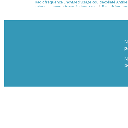
Radiofréquence EndyMed visage cou décolleté Antibe
rajeunissement visage Antibes soin
|
Radiofréquence
Antibes peeling microneedling taches pigmentaires H
profond Antibes soin visage anti-âge personnalisé Ant
été, beauté rentrée, peau éclatante, mésothérapie
corps cellulite rides
|
Médecine esthétique Antibes c
Antibes – Raffermissement et remodelage du corps c
peau déshydratée après vacances Antibes traitemen
esthétiques
N
p
N
p