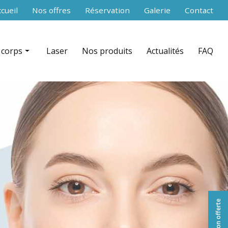
secondaire
cueil
Nos offres
Réservation
Galerie
Contact
 corps
Laser
Nos produits
Actualités
FAQ
 RF Shaper contouring par zone
nce aiguilles)
ation + infrarouge par zone
équence par zone
celludrain CelluDrain™ par zone
 du corps