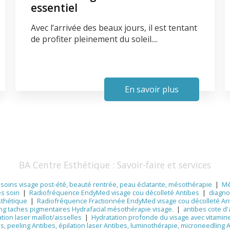
essentiel
Avec l’arrivée des beaux jours, il est tentant
de profiter pleinement du soleil....
En savoir plus
BA Centre Esthétique : Savoir-faire et services
e, soins visage post-été, beauté rentrée, peau éclatante, mésothérapie
|
Mé
es soin
|
Radiofréquence EndyMed visage cou décolleté Antibes
|
diagno
esthétique
|
Radiofréquence Fractionnée EndyMed visage cou décolleté An
ng taches pigmentaires Hydrafacial mésothérapie visage.
|
antibes cote d'
ation laser maillot/aisselles
|
Hydratation profonde du visage avec vitamin
s, peeling Antibes, épilation laser Antibes, luminothérapie, microneedling A