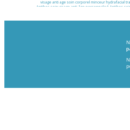
visage anti age soin corporel minceur hydrafacial t
Antibes soin visage anti-âge personnalisé Antibes soi
soin peau déshydratée après vacances Antibes trait
centre esthétique
|
Traitement peau relâchée et ce
traitement anti-âge non invasif Soin raffermissant vi
Antibes
|
EndyMed Intensif, teint lumineux, hydratatio
de peau profond à Antibes centre esthétique
|
Méde
soin anti age antibes cote azur nice esthetique
|
soin
esthétiques
N
p
N
p