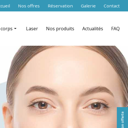
secondaire
cueil
Nos offres
Réservation
Galerie
Contact
 corps
Laser
Nos produits
Actualités
FAQ
 RF Shaper contouring par zone
nce aiguilles)
ation + infrarouge par zone
équence par zone
celludrain CelluDrain™ par zone
 du corps