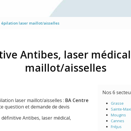
Mésothérapie virtuelle du vi
Traitement des yeux
 épilation laser maillot/aisselles
Jet Peel
tive Antibes, laser médical
maillot/aisselles
Nos 6 secte
ilation laser maillot/aisselles :
BA Centre
Grasse
ute question et demande de devis
Sainte-Max
Mougins
n définitive Antibes, laser médical,
Cannes
Fréjus