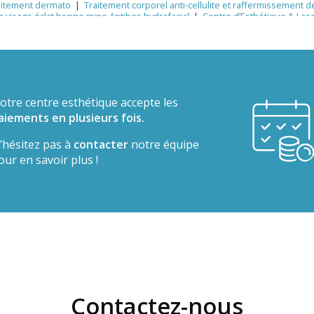
raitement dermato
|
Traitement corporel anti-cellulite et raffermissement d
n visage éclat bonne mine Antibes hydrafacial
|
Centre d’Esthétique & Lase
ement LED Hydrafacial Antibes esthétique
|
soin peau déshydratée après 
llulite à Antibes – Raffermissement et remodelage du corps chez BA Centre
sage cou décolleté rides ridules
|
Centre médical esthétique et laser pour u
n intense visage, soins post-soleil, peau souple et confortable
|
centre e
cine Antibes centre esthétique Antibes soins du visage Antibes rajeuniss
 visage Antibes hydrafacial rajeunissement anti âge Antibes cote d'azur 
 Antibes peeling microneedling taches pigmentaires Hydrafacial mésothér
otre centre esthétique accepte les
aiements en plusieurs fois.
’hésitez pas à
contacter
notre équipe
our en savoir plus !
Contactez-nous