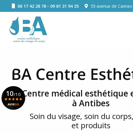
Aller
-
06 17 42 28 78
09 81 31 94 35
55 avenue de Canne
au
Navigation principale
contenu
principal
Centre médical esthétique e
10
/10
à Antibes
Soin du visage, soin du corps,
Voir le certificat
et produits