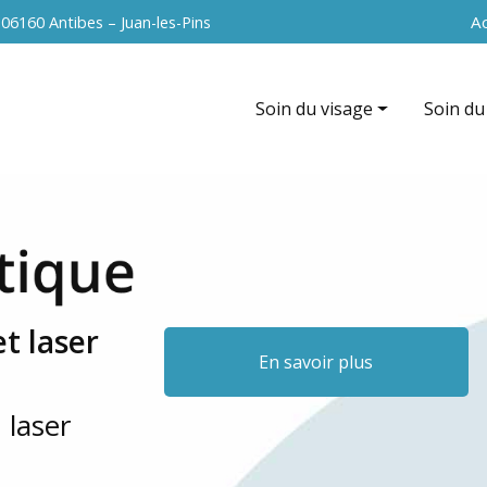
Navigation 
Ac
s
06160 Antibes – Juan-les-Pins
Soin du visage
Soin du
Hydrafacial
EndyMed
EndyMed intensif (radiofréque
La cavit
Nettoyage de peau
Radiofr
Peeling du visage
Vacuum 
t laser
Soin anti-âge
Peeling
En savoir plus
Microneedling du visage
 laser
Radiofréquence du visage
La microdermabrasion