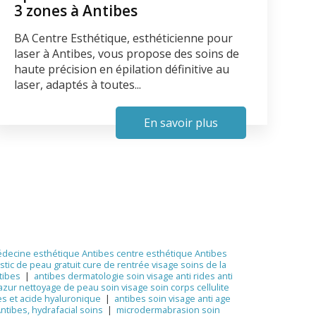
3 zones à Antibes
BA Centre Esthétique, esthéticienne pour
laser à Antibes, vous propose des soins de
haute précision en épilation définitive au
laser, adaptés à toutes...
En savoir plus
decine esthétique Antibes centre esthétique Antibes
stic de peau gratuit cure de rentrée visage soins de la
tibes
|
antibes dermatologie soin visage anti rides anti
azur nettoyage de peau soin visage soin corps cellulite
es et acide hyaluronique
|
antibes soin visage anti age
ntibes, hydrafacial soins
|
microdermabrasion soin