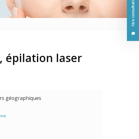
1ère consultation offerte
sage
, épilation laser
urs géographiques
ime