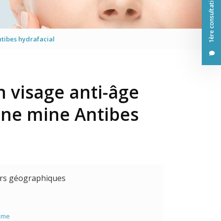
1ère consultation offerte
sage
ntibes hydrafacial
n visage anti-âge
nne mine Antibes
urs géographiques
ime