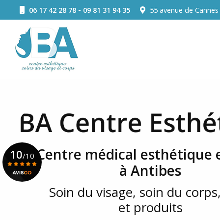
Aller
-
06 17 42 28 78
09 81 31 94 35
55 avenue de Canne
au
Navigation principale
contenu
principal
Centre médical esthétique e
10
/10
à Antibes
Soin du visage, soin du corps,
Voir le certificat
et produits