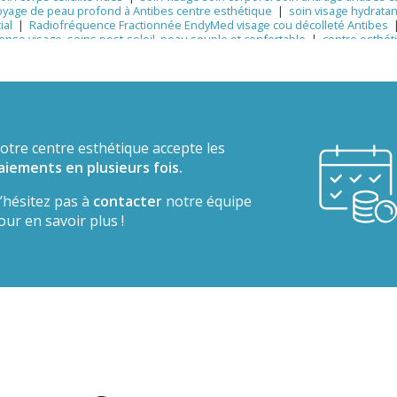
oyage de peau profond à Antibes centre esthétique
|
soin visage hydratan
ial
|
Radiofréquence Fractionnée EndyMed visage cou décolleté Antibes
ense visage, soins post-soleil, peau souple et confortable
|
centre esthét
es cote d'azur esthétique taches pigmentaires Botox médecine
|
microderma
, soins post-soleil, hydratation visage, soins visage post-été, beauté rentr
oin raffermissant visage cou décolleté rides ridules
|
soin peau déshydrat
ge anti rides anti age
|
soin peau déshydratée après vacances Antibes tra
ntibes
|
Médecine Antibes centre esthétique Antibes soins du visage Anti
 Laser, RF, EndyMed
|
soins visage, soins corps, peeling Antibes, épilation 
tre médical esthétique et laser pour un soin du visage Hydrafacial et un pe
otre centre esthétique accepte les
aiements en plusieurs fois.
’hésitez pas à
contacter
notre équipe
our en savoir plus !