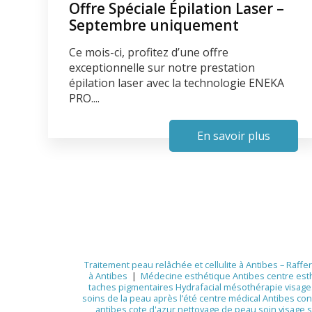
Offre Spéciale Épilation Laser –
Septembre uniquement
Ce mois-ci, profitez d’une offre
exceptionnelle sur notre prestation
épilation laser avec la technologie ENEKA
PRO....
En savoir plus
Traitement peau relâchée et cellulite à Antibes – Ra
à Antibes
|
Médecine esthétique Antibes centre esth
taches pigmentaires Hydrafacial mésothérapie visage
soins de la peau après l’été centre médical Antibes co
antibes cote d'azur nettoyage de peau soin visage so