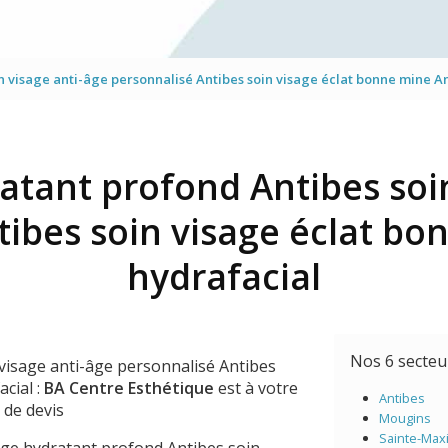
Mésothérapie virtuelle du vi
Traitement des yeux
n visage anti-âge personnalisé Antibes soin visage éclat bonne mine A
Jet Peel
atant profond Antibes soi
tibes soin visage éclat bo
hydrafacial
Nos 6 secte
visage anti-âge personnalisé Antibes
cial :
BA Centre Esthétique
est à votre
Antibes
 de devis
Mougins
Sainte-Max
sage hydratant profond Antibes soin