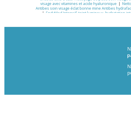
visage avec vitamines et acide hyaluronique
|
Nett
Antibes soin visage éclat bonne mine Antibes hydrafac
|
EndyMed Intensif, teint lumineux, hydratation int
Antibes hydrafacial rajeunissement anti âge Antib
hydrafacial traitement dermato
|
peau après l’été
Fractionnée EndyMed traitement anti-âge non invasif S
Antibes esthétique
|
antibes dermatologie soin visa
Radiofréquence EndyMed visage cou décolleté A
d’Esthétique & Laser Médical Antibes | HydraFacial,
hydrafacial soins
|
Cen
N
p
N
p