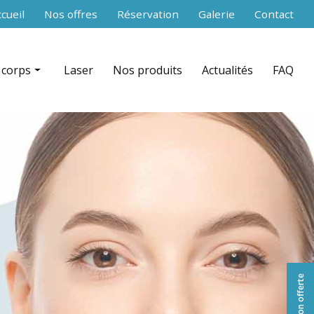
secondaire
cueil
Nos offres
Réservation
Galerie
Contact
 corps
Laser
Nos produits
Actualités
FAQ
 RF Shaper contouring par zone
nce aiguilles)
ation + infrarouge par zone
équence par zone
celludrain CelluDrain™ par zone
 du corps