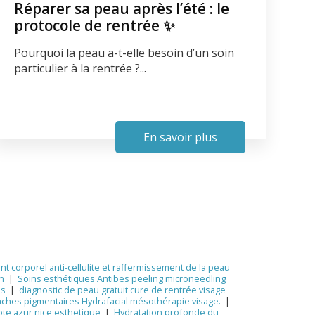
Réparer sa peau après l’été : le
protocole de rentrée ✨
Pourquoi la peau a-t-elle besoin d’un soin
particulier à la rentrée ?...
En savoir plus
nt corporel anti-cellulite et raffermissement de la peau
n
|
Soins esthétiques Antibes peeling microneedling
es
|
diagnostic de peau gratuit cure de rentrée visage
aches pigmentaires Hydrafacial mésothérapie visage.
|
cote azur nice esthetique
|
Hydratation profonde du