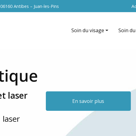
Navigation 
Ac
s
06160 Antibes – Juan-les-Pins
Soin du visage
Soin du
Hydrafacial
EndyMed
EndyMed intensif (radiofréque
La cavit
Nettoyage de peau
Radiofr
Peeling du visage
Vacuum 
t laser
Soin anti-âge
Peeling
En savoir plus
Microneedling du visage
 laser
Radiofréquence du visage
La microdermabrasion