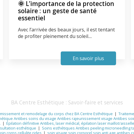
🌞 L’importance de la protection
solaire : un geste de santé
essentiel
Avec l’arrivée des beaux jours, il est tentant
de profiter pleinement du soleil....
En savoir plus
BA Centre Esthétique : Savoir-faire et services
ffermissement et remodelage du corps chez BA Centre Esthétique
|
Traiteme
étique Antibes soins du visage Antibes rajeunissement visage Antibes soi
.
|
Épilation définitive Antibes, laser médical, épilation laser maillot/aissell
nsultation esthétique
|
Soins esthétiques Antibes peeling microneedling t
in corps cellulite rides
|
soin visage soin corporel soin anti age antibes 