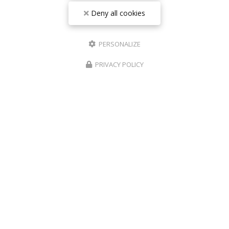
06160 Antibes – Juan-les-Pins
Deny all cookies
06 17 42 28 78
09 81 31 94 35
PERSONALIZE
Lundi au vendredi : 9h - 18h30
Samedi : 9h - 18h
PRIVACY POLICY
Suivez-nous sur les réseaux sociaux :
Envoyez un message
Nom Prénom
Société