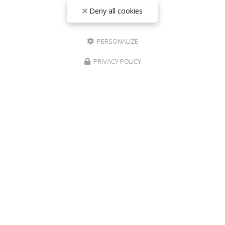
Deny all cookies
06 17 42 28 78
09 81 31 94 35
PERSONALIZE
Lundi au vendredi : 9h - 18h30
Samedi : 9h - 18h
PRIVACY POLICY
Suivez-nous sur les réseaux sociaux :
Envoyez un message
Nom Prénom
Société