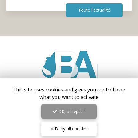
Toute l'actualité
This site uses cookies and gives you control over
what you want to activate
Centre médical esthétique et laser
à Antibes
55 avenue de Cannes
OK, accept all
06160 Antibes – Juan-les-Pins
06 17 42 28 78
Deny all cookies
09 81 31 94 35