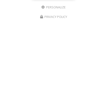
Lundi au vendredi : 9h - 18h30
Samedi : 9h - 18h
PERSONALIZE
Suivez-nous sur les réseaux sociaux :
PRIVACY POLICY
Envoyez un message
Nom Prénom
Société
Email
Téléphone