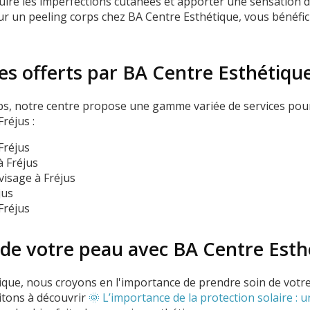
duire les imperfections cutanées et apporter une sensation d
r un peeling corps chez BA Centre Esthétique, vous bénéfi
es offerts par BA Centre Esthétique
rps, notre centre propose une gamme variée de services pou
réjus :
Fréjus
 Fréjus
isage à Fréjus
jus
Fréjus
 de votre peau avec BA Centre Esth
que, nous croyons en l'importance de prendre soin de votr
itons à découvrir
🌞 L’importance de la protection solaire : 