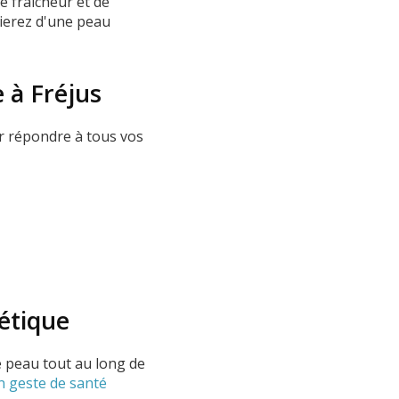
e fraîcheur et de
cierez d'une peau
 à Fréjus
r répondre à tous vos
étique
e peau tout au long de
un geste de santé