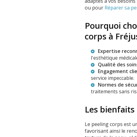
adaptés à vos besoins 
ou pour
Réparer sa pea
Pourquoi cho
corps à Fréju
Expertise recon
l'esthétique médical
Qualité des soin
Engagement cli
service impeccable.
Normes de sécur
traitements sans ris
Les bienfaits
Le peeling corps est un
favorisant ainsi le re