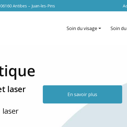
Navigation 
Ac
s
06160 Antibes – Juan-les-Pins
Soin du visage
Soin du
Hydrafacial
EndyMed
EndyMed intensif (radiofréque
La cavit
Nettoyage de peau
Radiofr
Peeling du visage
Vacuum 
t laser
Soin anti-âge
Peeling
En savoir plus
Microneedling du visage
 laser
Radiofréquence du visage
La microdermabrasion