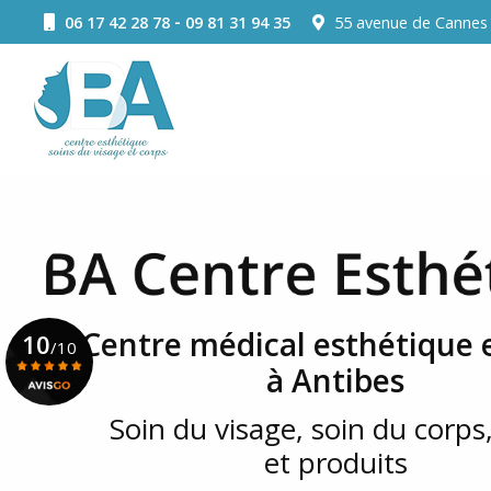
Aller
-
06 17 42 28 78
09 81 31 94 35
55 avenue de Canne
au
Navigation principale
contenu
principal
Centre médical esthétique e
10
/10
à Antibes
Soin du visage, soin du corps,
Voir le certificat
et produits