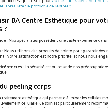
spécifiques, que ce soit pour
Où faire un traitement contre la
u après l’été : le protocole de rentrée ✨
.
isir BA Centre Esthétique pour vot
s ?
nue
: Nos spécialistes possèdent une vaste expérience dans
e.
s
: Nous utilisons des produits de pointe pour garantir des 
ent
: Votre satisfaction est notre priorité, et nous nous eng
ité strictes
: La sécurité est au cœur de nos préoccupation
que.
 du peeling corps
 traitement esthétique qui permet d'éliminer les cellules mo
nouvellement cellulaire. Ce soin est particulièrement recomm