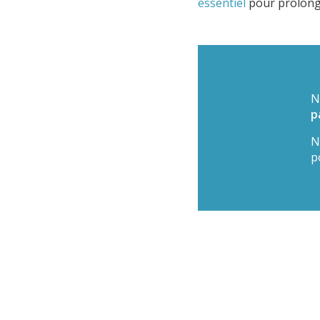
essentiel
pour prolonge
N
p
N
p