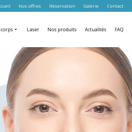
secondaire
cueil
Nos offres
Réservation
Galerie
Contact
 corps
Laser
Nos produits
Actualités
FAQ
 RF Shaper contouring par zone
nce aiguilles)
ation + infrarouge par zone
équence par zone
celludrain CelluDrain™ par zone
 du corps