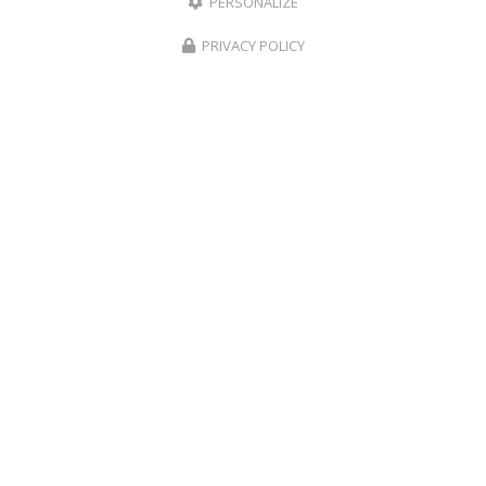
PERSONALIZE
Suivez-nous sur les réseaux sociaux :
PRIVACY POLICY
Envoyez un message
Nom Prénom
Société
Email
Téléphone
Message