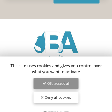
This site uses cookies and gives you control over
Centre médical esthétique et laser
à Antibes
what you want to activate
55 avenue de Cannes
06160 Antibes – Juan-les-Pins
OK, accept all
06 17 42 28 78
09 81 31 94 35
Deny all cookies
Lundi au vendredi : 9h - 18h30
Samedi : 9h - 18h